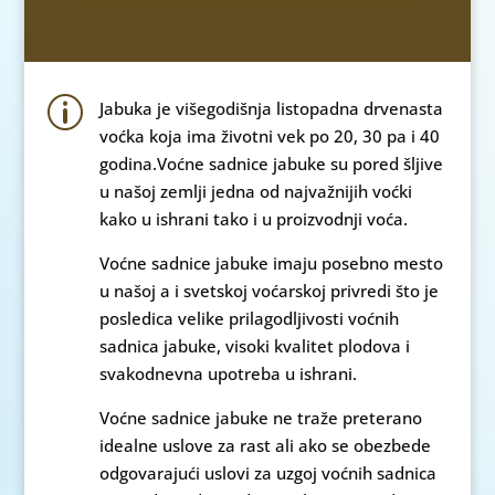
p
Jabuka je višegodišnja listopadna drvenasta
voćka koja ima životni vek po 20, 30 pa i 40
godina.Voćne sadnice jabuke su pored šljive
u našoj zemlji jedna od najvažnijih voćki
kako u ishrani tako i u proizvodnji voća.
Voćne sadnice jabuke imaju posebno mesto
u našoj a i svetskoj voćarskoj privredi što je
posledica velike prilagodljivosti voćnih
sadnica jabuke, visoki kvalitet plodova i
svakodnevna upotreba u ishrani.
Voćne sadnice jabuke ne traže preterano
idealne uslove za rast ali ako se obezbede
odgovarajući uslovi za uzgoj voćnih sadnica