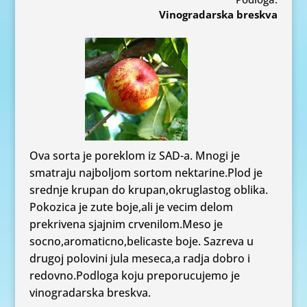
Vinogradarska breskva
Ova sorta je poreklom iz SAD-a. Mnogi je
smatraju najboljom sortom nektarine.Plod je
srednje krupan do krupan,okruglastog oblika.
Pokozica je zute boje,ali je vecim delom
prekrivena sjajnim crvenilom.Meso je
socno,aromaticno,belicaste boje. Sazreva u
drugoj polovini jula meseca,a radja dobro i
redovno.Podloga koju preporucujemo je
vinogradarska breskva.