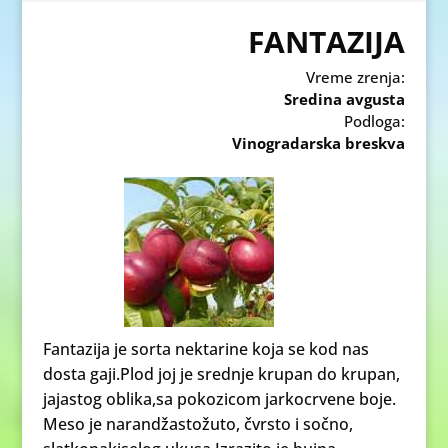
FANTAZIJA
Vreme zrenja:
Sredina avgusta
Podloga:
Vinogradarska breskva
Fantazija je sorta nektarine koja se kod nas
dosta gaji.Plod joj je srednje krupan do krupan,
jajastog oblika,sa pokozicom jarkocrvene boje.
Meso je narandžastožuto, čvrsto i sočno,