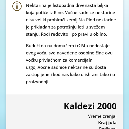
p
Nektarina je listopadna drvenasta biljka
koja potiče iz Kine. Voćne sadnice nektarine
nisu veliki probirači zemljišta.Plod nektarine
je prikladan za potrošnju leti u svežem
stanju. Rodi redovito i po pravilu obilno.
Budući da na domaćem tržištu nedostaje
ovog voća, sve navedene osobine čine ovu
voćku privlačnom za komercijalni
uzgoj.Voćne sadnice nektarine su dosta
zastupljene i kod nas kako u ishrani tako i u
proizvodnji.
Kaldezi 2000
Vreme zrenja:
Kraj jula
Podloga: