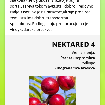
slatkonakiselog ukusa.Izrazito je bujna
sorta.Sazreva tokom avgusta i dobro i redovno
radja. Osetljiva je na mrazeve,ali nije probirac
zemljista.Ima dobru transportnu
sposobnost.Podloga koju preporucujemo je
vinogradarska breskva.
NEKTARED 4
Vreme zrenja:
Pocetak septembra
Podloga:
Vinogradarska breskva