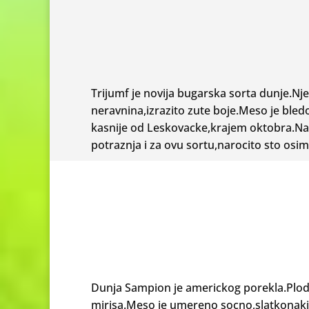
Trijumf je novija bugarska sorta dunje.Nje
neravnina,izrazito zute boje.Meso je ble
kasnije od Leskovacke,krajem oktobra.Na 
potraznja i za ovu sortu,narocito sto osim
Dunja Sampion je americkog porekla.Plodov
mirisa.Meso je umereno socno,slatkonakis