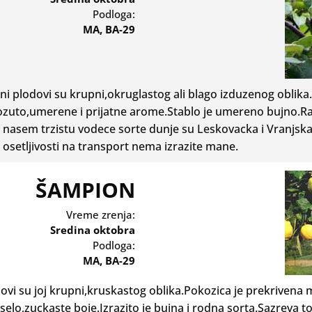
Podloga:
MA, BA-29
ni plodovi su krupni,okruglastog ali blago izduzenog oblika
dozuto,umerene i prijatne arome.Stablo je umereno bujno.R
nasem trzistu vodece sorte dunje su Leskovacka i Vranjska,
 osetljivosti na transport nema izrazite mane.
ŠAMPION
Vreme zrenja:
Sredina oktobra
Podloga:
MA, BA-29
i su joj krupni,kruskastog oblika.Pokozica je prekrivena m
elo,zuckaste boje.Izrazito je bujna i rodna sorta.Sazreva 