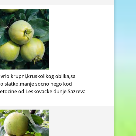
vrlo krupni,kruskolikog oblika,sa
sto slatko,manje socno nego kod
 stetocine od Leskovacke dunje.Sazreva