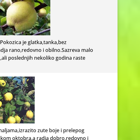
.Pokozica je glatka,tanka,bez
adja rano,redovno i obilno.Sazreva malo
ali poslednjih nekoliko godina raste
aljama,izrazito zute boje i prelepog
tokom oktobra,a radja dobro,redovno i