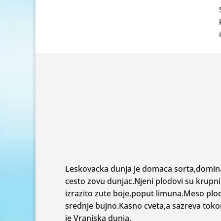
Leskovacka dunja je domaca sorta,domina
cesto zovu dunjac.Njeni plodovi su krupni,
izrazito zute boje,poput limuna.Meso plod
srednje bujno.Kasno cveta,a sazreva toko
je Vranjska dunja.