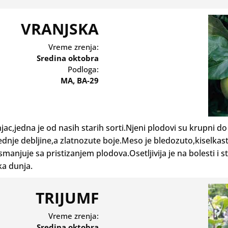
VRANJSKA
Vreme zrenja:
Sredina oktobra
Podloga:
MA, BA-29
c,jedna je od nasih starih sorti.Njeni plodovi su krupni do 
ednje debljine,a zlatnozute boje.Meso je bledozuto,kiselka
smanjuje sa pristizanjem plodova.Osetljivija je na bolesti i
ka dunja.
TRIJUMF
Vreme zrenja:
Sredina oktobra