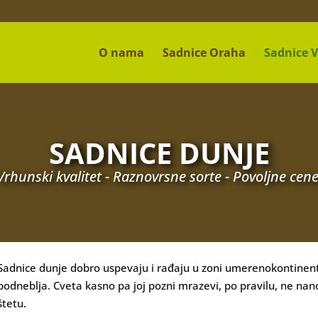
O nama
Sadnice Oraha
Sadnice 
SADNICE DUNJE
Vrhunski kvalitet - Raznovrsne sorte - Povoljne cene
Sadnice dunje dobro uspevaju i rađaju u zoni umerenokontinen
podneblja. Cveta kasno pa joj pozni mrazevi, po pravilu, ne nan
štetu.