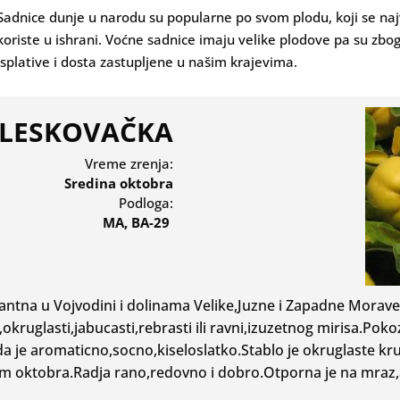
Sadnice dunje u narodu su popularne po svom plodu, koji se naj
koriste u ishrani. Voćne sadnice imaju velike plodove pa su zbo
isplative i dosta zastupljene u našim krajevima.
LESKOVAČKA
Vreme zrenja:
Sredina oktobra
Podloga:
MA, BA-29
ntna u Vojvodini i dolinama Velike,Juzne i Zapadne Morav
okruglasti,jabucasti,rebrasti ili ravni,izuzetnog mirisa.Pok
a je aromaticno,socno,kiseloslatko.Stablo je okruglaste kru
m oktobra.Radja rano,redovno i dobro.Otporna je na mraz,al