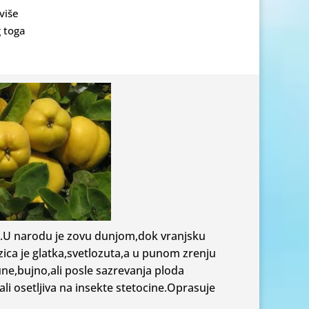
više
g toga
e.U narodu je zovu dunjom,dok vranjsku
ozica je glatka,svetlozuta,a u punom zrenju
ne,bujno,ali posle sazrevanja ploda
i osetljiva na insekte stetocine.Oprasuje