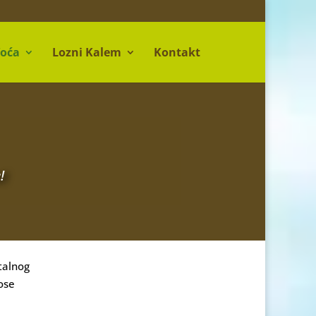
Voća
Lozni Kalem
Kontakt
!
talnog
ose